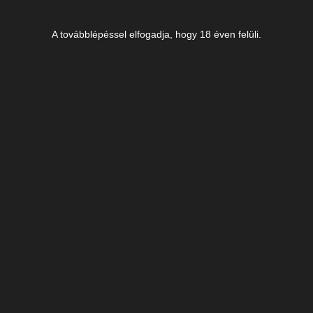
A továbblépéssel elfogadja, hogy 18 éven felüli.
Dr. Balogh Eszter
Neurológus szakorvos