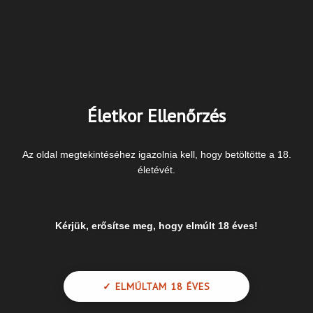
Látászavar, kettős látás, látótérkiesés
Féloldali végtagbénulás, -gyengeség, vagy -
zsibbadás
Beszédzavar: szóformálási nehézségek,
akadozó beszéd
A szájzug félrecsúszása.
Életkor Ellenőrzés
Orvosaink
Az oldal megtekintéséhez igazolnia kell, hogy betöltötte a 18.
életévét.
Kérjük, erősítse meg, hogy elmúlt 18 éves!
✓ ELMÚLTAM 18 ÉVES