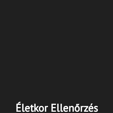
ndani, módosítani?
fonszámunkon diszpécsereink nyitvatartási időben állnak
l pedig 0-24 óráig írhat nekünk:
zes_visszahivas_kerese/
jük, hogy legalább 24 órával előbb írásban jelezze
áridőben távolmaradását, a későbbiekben bármilyen
a szolgáltatási díj előreutalása esetén vállaljuk.
én a foglaló megfizetésének szabályai:
ásához „
FOGLALÓ
” megfizetése szükséges.
Életkor Ellenőrzés