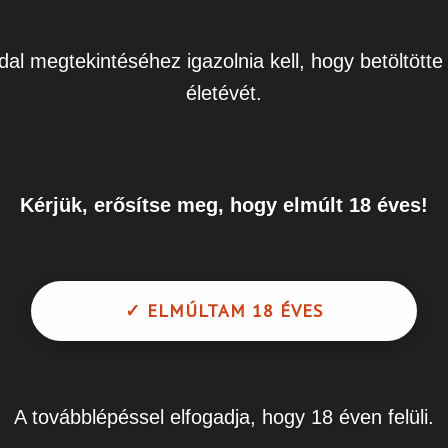
dal megtekintéséhez igazolnia kell, hogy betöltötte
életévét.
zrt.
0103881-11651000-01001006
Kérjük, erősítse meg, hogy elmúlt 18 éves!
 telefonszáma és lakcíme.
ybevétele esetén a foglaló értékével csökkentett ár
✓ ELMÚLTAM 18 ÉVES
 átutalással):
izsgálatot/kezelést az orvos nem engedélyezi
lőtt a lenti szabályok szerinti határidőig mondja le az
A továbblépéssel elfogadja, hogy 18 éven felüli.
anappal előtte
3 munkanappal előtte.