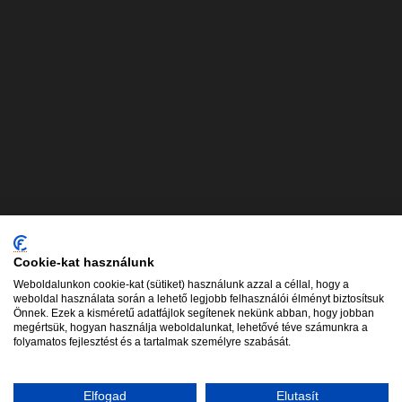
Cookie-kat használunk
Weboldalunkon cookie-kat (sütiket) használunk azzal a céllal, hogy a
weboldal használata során a lehető legjobb felhasználói élményt biztosítsuk
Önnek. Ezek a kisméretű adatfájlok segítenek nekünk abban, hogy jobban
megértsük, hogyan használja weboldalunkat, lehetővé téve számunkra a
folyamatos fejlesztést és a tartalmak személyre szabását.
Elfogad
Elutasít