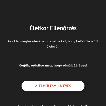
Életkor Ellenőrzés
Az oldal megtekintéséhez igazolnia kell, hogy betöltötte a 18.
életévét.
Kérjük, erősítse meg, hogy elmúlt 18 éves!
Prof. Dr. Pajor László
Urológus professzor
✓ ELMÚLTAM 18 ÉVES