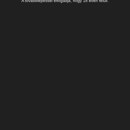
A továbblépéssel elfogadja, hogy 18 éven felüli.
Vissza az előző oldalra
Itt kérjen időpontot online
Áraink
Befagyott váll szindróma műtéti
450.000 Ft
megoldása
A műtétek időpontjának lefoglalásához
50.000 Ft foglaló befizetése
szükséges, mely a szolgáltatás árából
később levonásra kerül.