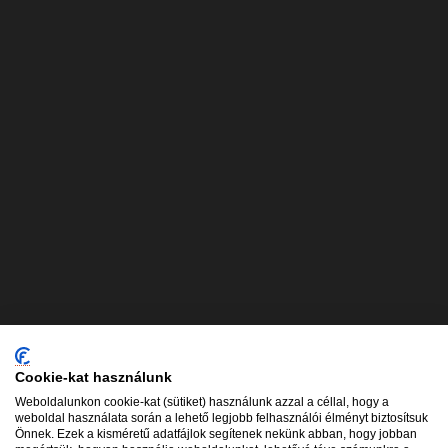
ORMOS Lézerklinika
Cookie-kat használunk
Weboldalunkon cookie-kat (sütiket) használunk azzal a céllal, hogy a
weboldal használata során a lehető legjobb felhasználói élményt biztosítsuk
Önnek. Ezek a kisméretű adatfájlok segítenek nekünk abban, hogy jobban