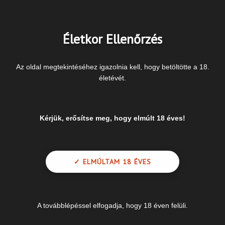
területén
Életkor Ellenőrzés
Gyors és alapos vizsgálatok
Garantáljuk azt, hogy a hozzánk érkező
páciens szakszerű kezelést, biztonságos
Az oldal megtekintéséhez igazolnia kell, hogy betöltötte a 18.
minőséget kap!
életévét.
Kapcsolatfelvétel
Bemutatkoznak orvosaink
Kérjük, erősítse meg, hogy elmúlt 18 éves!
Itt, az ORMOS Intézetben képzett,
szakmailag felkészült, barátságos orvosok
várják minden páciensünket.
✓ ELMÚLTAM 18 ÉVES
Olvasson tovább
Nyitva tartás
A továbblépéssel elfogadja, hogy 18 éven felüli.
Hétfő - Péntek
8.00 - 18.00