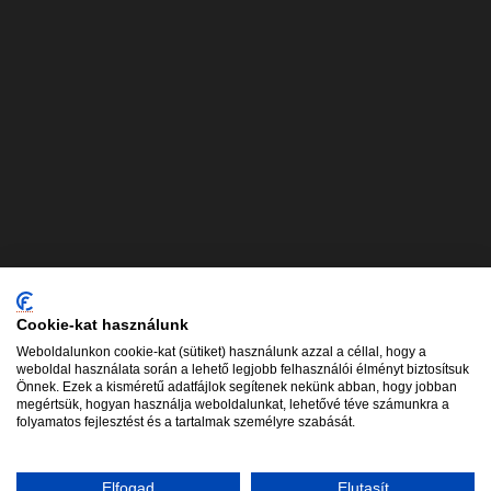
ORMOS Lézerklinika
Cookie-kat használunk
Weboldalunkon cookie-kat (sütiket) használunk azzal a céllal, hogy a
weboldal használata során a lehető legjobb felhasználói élményt biztosítsuk
Önnek. Ezek a kisméretű adatfájlok segítenek nekünk abban, hogy jobban
megértsük, hogyan használja weboldalunkat, lehetővé téve számunkra a
folyamatos fejlesztést és a tartalmak személyre szabását.
Elfogad
Elutasít